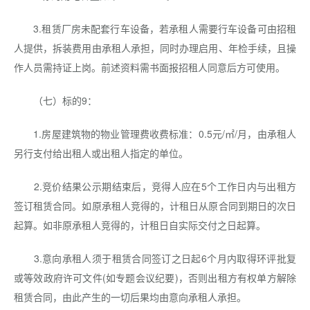
3.租赁厂房未配套行车设备，若承租人需要行车设备可由招租
人提供，拆装费用由承租人承担，同时办理启用、年检手续，且操
作人员需持证上岗。前述资料需书面报招租人同意后方可使用。
（七）标的9：
1.房屋建筑物的物业管理费收费标准：0.5元/㎡/月，由承租人
另行支付给出租人或出租人指定的单位。
2.竞价结果公示期结束后，竞得人应在5个工作日内与出租方
签订租赁合同。如原承租人竞得的，计租日从原合同到期日的次日
起算。如非原承租人竞得的，计租日自实际交付之日起算。
3.意向承租人须于租赁合同签订之日起6个月内取得环评批复
或等效政府许可文件(如专题会议纪要)，否则出租方有权单方解除
租赁合同，由此产生的一切后果均由意向承租人承担。