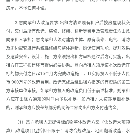
房屋，不予任何补偿。
2.意向承租人改造要求:出租方清退现有租户后按房屋现状交
付，交付后所有改造、装修、修缮、翻新等费用及管理责任均由意
向承租人承担；意向承租人须对建筑主体、原有装修、电气、消防
及周边配套进行系统性修缮与整体翻新，确保使用功能、提升效果
及运营安全，设计、施工方案须报出租方审核通过后方可实施，出
租方在工程报建环节提供必要协助。意向承租人须承诺本次改造在
标的物交付之日起15个月内完成改造施工，且实际投入不低于人民
币 900万元的改造费用。改造完成后经出租方指定的有资质的第三
方审核单位审核，如承租方投入的改造费用低于前述标准，则承租
方应在出租方通知的时间内予以补足，如承租方未按期足额补足
的，则承租方应按差额部分的同等金额向出租方支付违约金。
（1）意向承租人需提供标的物整体改造方案（含改造大项预
算）,改造项目包括但不限于：消防合规改造、地面翻新改造、水