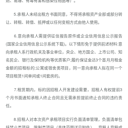
燃、易爆、有毒有害和感染性物品等）。
5.承租人未经出租方书面同意，不得将承租资产全部或部分转
让、转租、转借、抵押或以任何变相方式由他人使用。
6.意向承租人需提供征信报告原件或企业信用信息公示报告
(国家企业信用信息公示系统下载)。以下情形免于提供前述材料:意
向承租人系行政机关及事业单位，央企、地方国企、上市公司、知
名民企、银行及保险机构等优质客户;履约保证金达3个首月月租金
金额的招租标的;公寓或宿舍类项目，同一意向承租人拟在同一个
项目租赁1间单间或1间套房的。
7.租赁期内，标的因招租人开发建设需要，招租人有权提前3
个月书面通知承租人终止合同且无需承担提前终止合同的违约责
任。
8.招租人对本次资产承租项目实行负面清单管理，负面清单包
括禁止类项目、限制类项目（具体范围详见附件）。竞租人竞租成