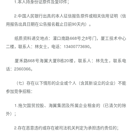
1.本人持身份证原件及复印件；
2.中国人民银行出具的本人征信报告原件或相关信用证明（信
用报告出具日期在公告报名截止日前90天内）。
纸质资料递交地点：灌口南路668号之8号门，厦工技术中心
二楼，联系人：林女士，电话：13400773690。
厦禾路668号海翼大厦B栋20楼，联系人：林先生，联系电
话：2360366。
（七）存在以下情形的企业或个人（含其新设立的企业）不能
参加竞争招租：
1.拖欠国贸控股、海翼集团及所属企业租金的（已清欠的除
外）；
2.存在恶意违约或存在被司法机关判定为承担违约责任的；