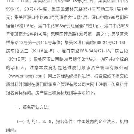
110、111室；集美区灌口中路996-18号小件库；集美区灌口中路
996-19、20号小件库；集美区浦林东路35-1号前场二期1层1单
元；集美区灌口中路998号倒班宿舍1#楼1层、灌口中路998号倒班
宿舍1#楼1-6层、灌口中路998号倒班宿舍2#楼1层 、灌口中路998
号倒班宿舍2#楼1-6层；思明区莲岳路183号第一层之1；思明区禾
祥东路13号第一层115号车位；集美区灌口南路668-34号C1-18厂
房东段之三（K11A区-5）、灌口南路668-34号C1-18厂房西段
（K11B区）；集美区灌口西路69号银华B地块之一A区共9个标的
的承租人。注意本次竞标是通过厦门顺承资产管理有限公司
（www.xmscgs.com）网上竞标系统操作进行，报名应线下提交纸
质材料并同时在厦门顺承资产管理有限公司官网上注册上传资料并
报名竞标标的。房产信息和竞标规则等事项如下。
一、报名确认方法：
（一）标的1、8、9，报名条件：中国境内的企业法人、机构
组织。