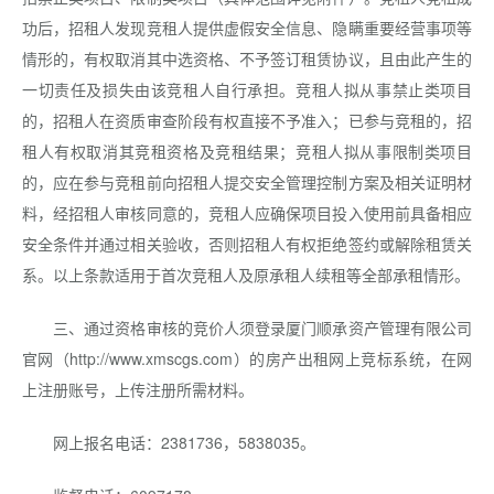
功后，招租人发现竞租人提供虚假安全信息、隐瞒重要经营事项等
情形的，有权取消其中选资格、不予签订租赁协议，且由此产生的
一切责任及损失由该竞租人自行承担。竞租人拟从事禁止类项目
的，招租人在资质审查阶段有权直接不予准入；已参与竞租的，招
租人有权取消其竞租资格及竞租结果；竞租人拟从事限制类项目
的，应在参与竞租前向招租人提交安全管理控制方案及相关证明材
料，经招租人审核同意的，竞租人应确保项目投入使用前具备相应
安全条件并通过相关验收，否则招租人有权拒绝签约或解除租赁关
系。以上条款适用于首次竞租人及原承租人续租等全部承租情形。
三、通过资格审核的竞价人须登录厦门顺承资产管理有限公司
官网（http://www.xmscgs.com）的房产出租网上竞标系统，在网
上注册账号，上传注册所需材料。
网上报名电话：2381736，5838035。