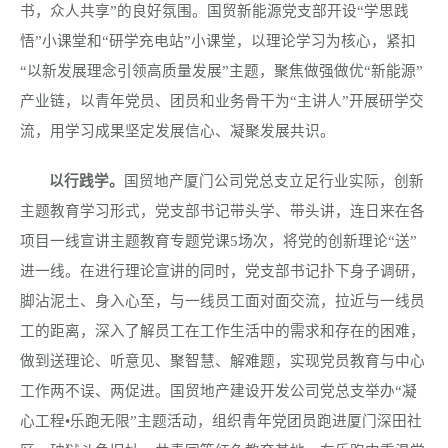
书，众人共享”的良好氛围。国贸新能源党支部开设“学思践
悟”小课堂和“研学充电站”小课堂，以理论学习为核心，紧扣
“以新发展理念引领高质量发展”主题，聚焦做强做优“新能源”
产业链，以青年党员、团员和业务骨干为“主讲人”开展研学交
流，用学习成果坚定发展信心、凝聚发展共识。
以行践学。
国贸地产厦门公司党总支立足行业实际，创新
主题教育学习形式，党支部书记带头学、带头讲，连日来在各
项目一线宣讲主题教育专题党课
5
场次，将党的创新理论“送”
进一线。在进行理论宣讲的同时，党支部书记扑下身子调研，
脚沾泥土、身入心至，与一线员工面对面交流，拉近与一线员
工的距离，深入了解员工在工作生活中的需求和存在的困难，
做到送理论、听意见、聚智慧、解难题，实现党员教育与中心
工作两不误、两促进。国贸地产建设开发公司党总支举办“凝
心工程
•
乐跑无限”主题活动，组织青年党团员跑进厦门深田社