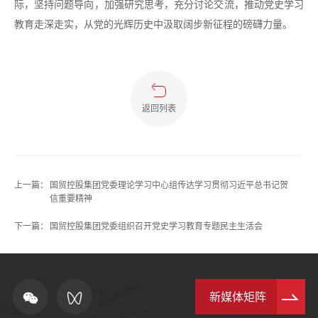
际，坚持问题导向，加强研究思考，充分讨论交流，推动党史学习
教育走深走实，从党的光辉历史中汲取阔步新征程的磅礴力量。
返回列表
上一篇：
国贸控股集团党委理论学习中心组传达学习贯彻习近平总书记贺
信重要精神
下一篇：
国贸控股集团党委组织召开党史学习教育专题民主生活会
新媒体矩阵