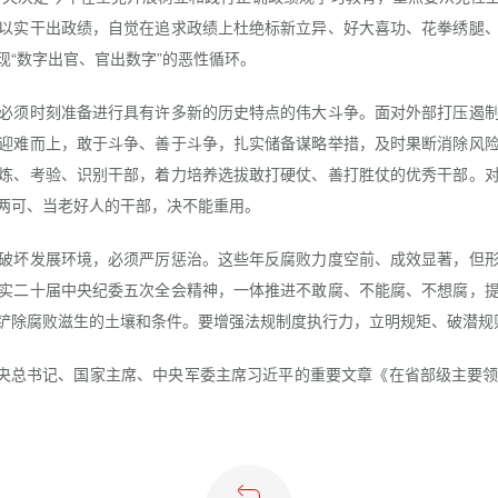
以实干出政绩，自觉在追求政绩上杜绝标新立异、好大喜功、花拳绣腿
“数字出官、官出数字”的恶性循环。
须时刻准备进行具有许多新的历史特点的伟大斗争。面对外部打压遏制
迎难而上，敢于斗争、善于斗争，扎实储备谋略举措，及时果断消除风
炼、考验、识别干部，着力培养选拔敢打硬仗、善打胜仗的优秀干部。
两可、当老好人的干部，决不能重用。
坏发展环境，必须严厉惩治。这些年反腐败力度空前、成效显著，但形
实二十届中央纪委五次全会精神，一体推进不敢腐、不能腐、不想腐，
铲除腐败滋生的土壤和条件。要增强法规制度执行力，立明规矩、破潜规则
央总书记、国家主席、中央军委主席习近平的重要文章《在省部级主要领