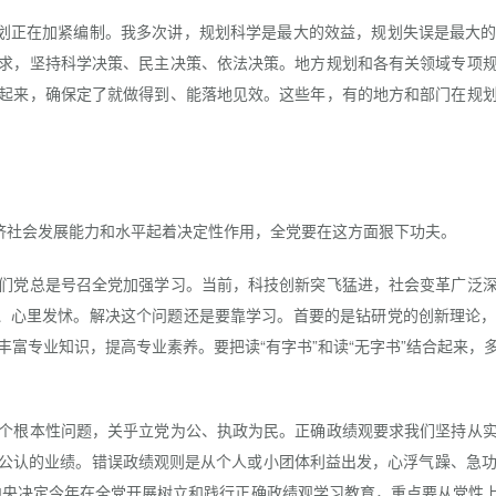
划正在加紧编制。我多次讲，规划科学是最大的效益，规划失误是最大的
求，坚持科学决策、民主决策、依法决策。地方规划和各有关领域专项
起来，确保定了就做得到、能落地见效。这些年，有的地方和部门在规
。
济社会发展能力和水平起着决定性作用，全党要在这方面狠下功夫。
党总是号召全党加强学习。当前，科技创新突飞猛进，社会变革广泛深
策、心里发怵。解决这个问题还是要靠学习。首要的是钻研党的创新理论
富专业知识，提高专业素养。要把读“有字书”和读“无字书”结合起来
根本性问题，关乎立党为公、执政为民。正确政绩观要求我们坚持从实
公认的业绩。错误政绩观则是从个人或小团体利益出发，心浮气躁、急功近
中央决定今年在全党开展树立和践行正确政绩观学习教育，重点要从党性