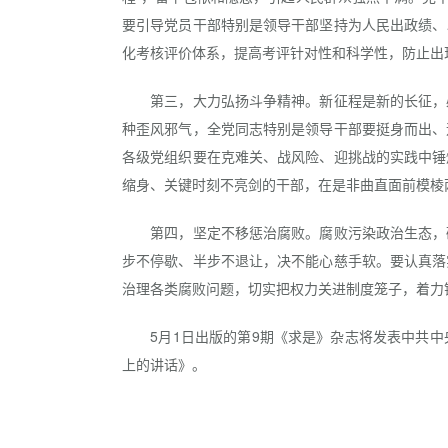
要引导党员干部特别是领导干部坚持为人民出政绩、
化考核评价体系，提高考评针对性和科学性，防止出现
第三，大力弘扬斗争精神。新征程是新的长征，必
种歪风邪气，全党同志特别是领导干部要挺身而出、
各级党组织要在克难关、战风险、迎挑战的实践中锤
缩身、关键时刻不亮剑的干部，在是非曲直面前模棱
第四，坚定不移惩治腐败。腐败污染政治生态，破
步不停歇、半步不退让，决不能心慈手软。要认真落
治理各类腐败问题，切实把权力关进制度笼子，着力
5月1日出版的第9期《求是》杂志将发表中共中
上的讲话》。