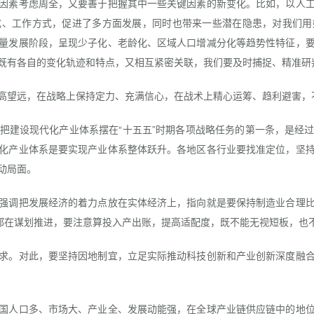
因素考虑周全，又要善于把握其中一些关键因素的新变化。比如，以人
式、工作方式，促进了多方面发展，同时也带来一些潜在隐患，对我们用
量发展阶段，呈现少子化、老龄化、区域人口增减分化等趋势性特征，
既有各自的变化轨迹和特点，又相互紧密关联，我们要及时捕捉、精准研
望远，在战略上保持定力、充满信心，在战术上精心运筹、趋利避害，
建设现代化产业体系摆在“十五五”时期各项战略任务的第一条，是经过
化产业体系是要实现产业体系整体跃升。各地区各行业要找准定位，坚
动局面。
调把发展经济的着力点放在实体经济上，指向就是要保持制造业合理比
家都在谋划推进，要注意算投入产出账，提高适配度，既不能无视短板，也
。对此，要坚持因地制宜，立足实际推动科技创新和产业创新深度融合
人口多、市场大、产业全、发展动能强，在全球产业链供应链中的地位