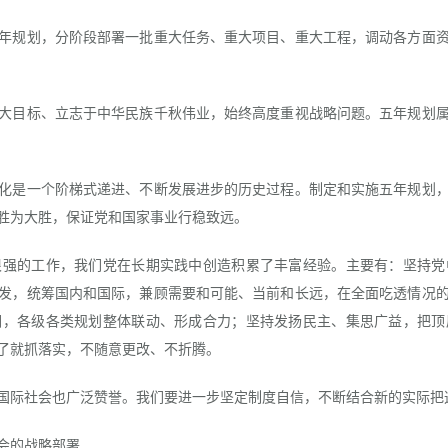
规划，分阶段部署一批重大任务、重大项目、重大工程，调动各方面资
目标、立志于中华民族千秋伟业，始终高度重视战略问题。五年规划属
是一个阶梯式递进、不断发展进步的历史过程。制定和实施五年规划，
胜为大胜，保证党和国家事业行稳致远。
的工作，我们党在长期实践中创造积累了丰富经验。主要有：坚持党
发，统筹国内和国际，兼顾需要和可能、当前和长远，在全面吃透情况
调，各级各类规划整体联动、形成合力；坚持发扬民主、集思广益，把顶
了就抓落实，不随意更改、不折腾。
际社会也广泛赞誉。我们要进一步坚定制度自信，不断结合新的实际把
会的战略部署