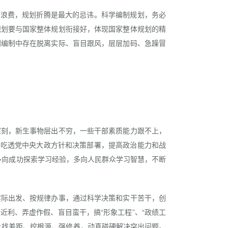
浪费，规划折腾是最大的忌讳。科学编制规划，务必
规划要与国家整体规划衔接好，体现国家整体规划的精
划编制中存在脱离实际、盲目跟风，层层加码、急躁冒
刻，新生事物层出不穷，一些干部素质能力跟不上，
，吃透党中央大政方针和决策部署，提高政治能力和战
，多向成功探索学习经验，多向人民群众学习智慧，不断
际出发、按规律办事，通过科学决策和实干苦干，创
利、弄虚作假、盲目蛮干，搞“形象工程”、“政绩工
上找差距、挖根源、强修养，动真碰硬解决突出问题。