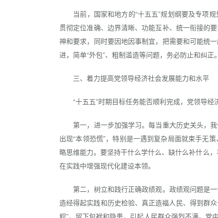
当前，国家和地方的“十五五”规划纲要及专项规
贯彻定位准确、边界清晰、功能互补、统一衔接的要
神和要求，同时要因地因事制宜，把需要和可能统一
进，简单“外包”、粗制滥造等问题，务必防止和纠正
三、着力提高党领导经济社会发展能力和水平
“十五五”时期目标任务能否顺利完成，党领导经
第一，进一步加强学习。每当重大历史关头，我们
出现“本领恐慌”，特别是一遇到复杂局面就束手无
略思维能力。要坚持干什么学什么、缺什么补什么，丰
在实践中增强现代化建设本领。
第二，树立和践行正确政绩观。政绩观问题是一个
造经得起实践和历史检验、真正造福人民、得到群众
程”，留下包袱和隐患，引起人民群众强烈不满。党