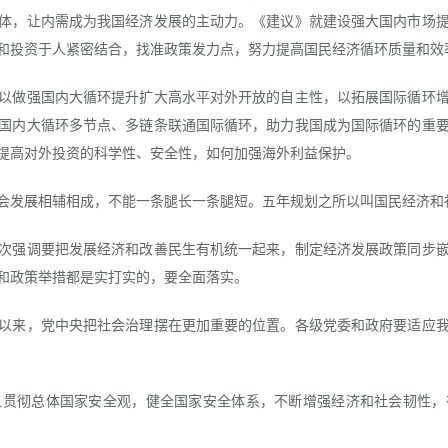
体，让内需成为我国经济发展的主动力。《建议》就建设强大国内市场
和投资于人紧密结合，找准政策发力点，努力提高国民经济循环质量和效
做强国内大循环提升扩大高水平对外开放的自主性，以拓展国际循环增
国内大循环多节点、多链条联通国际循环，助力我国成为国际循环的重
提高对外投资的科学性、安全性，如何加强海外利益保护。
发展相辅相成，不能一条腿长一条腿短。五年规划之所以叫国民经济和
强调要把发展经济和改善民生有机统一起来，制定经济发展政策同步嵌
和政策举措都是实打实的，要全面落实。
来，党中央把社会治理摆在更加重要的位置。各级党委和政府要适应我
彻总体国家安全观，健全国家安全体系，不断增强经济和社会韧性，