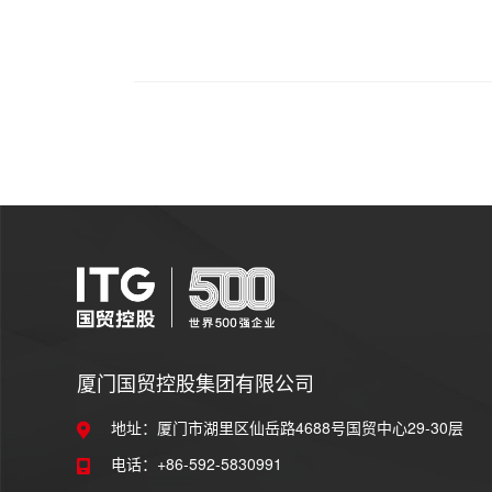
厦门国贸控股集团有限公司
地址：厦门市湖里区仙岳路4688号国贸中心29-30层
电话：+86-592-5830991