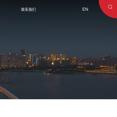
EN
展
联系我们