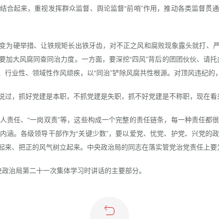
结合起来，重视发挥群众监督、舆论监督“前哨”作用，推动各类监督贯
为硬举措、让铁规矩长出铁牙齿，对不正之风和腐败现象露头就打、严
加大风腐同查同治力度。一方面，要深挖“四风”背后的团团伙伙、请托办
、行业性、领域性作风顽疾，以“同治”铲除风腐共性根源。对顶风违纪的
过，抓好党建是本职，不抓党建是失职，抓不好党建是不称职，现在看
责任、“一岗双责”等，这些构成一个完整的责任链条，每一种责任都很
内涵。各级领导干部作为“关键少数”，要以爱党、忧党、护党、兴党的
起来、把正的风气树立起来。中央政治局的同志在落实管党治党责任上要
央政治局第二十一次集体学习时讲话的主要部分。