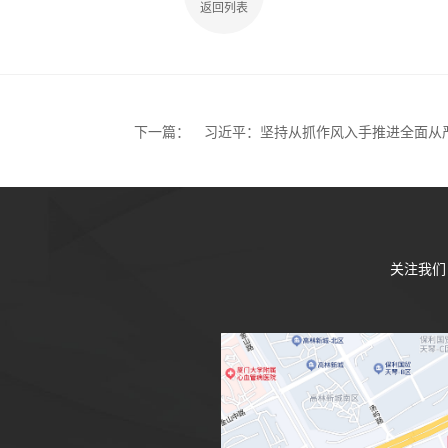
返回列表
下一篇：
习近平：坚持从抓作风入手推进全面从
关注我们