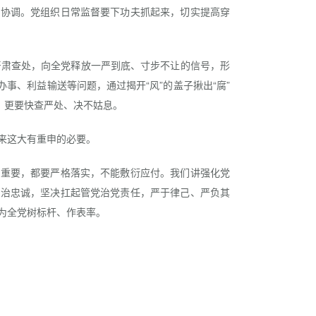
通协调。党组织日常监督要下功夫抓起来，切实提高穿
肃查处，向全党释放一严到底、寸步不让的信号，形
事、利益输送等问题，通过揭开“风”的盖子揪出“腐”
，更要快查严处、决不姑息。
来这大有重申的必要。
重要，都要严格落实，不能敷衍应付。我们讲强化党
政治忠诚，坚决扛起管党治党责任，严于律己、严负其
为全党树标杆、作表率。