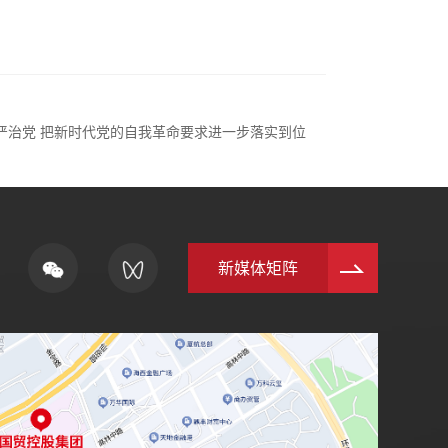
严治党 把新时代党的自我革命要求进一步落实到位
新媒体矩阵