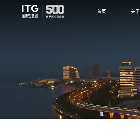
首页
关于