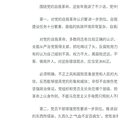
围绕党的自我革命，这些年我讲了不少话，党中央
第一，对党的自我革命认识要进一步到位。自我革
建设任务十分繁重，面临的执政环境异常复杂，自我
对党的自我革命，多数同志有比较正确的认识，也
全面从严治党管得太紧，抓吃喝过了头，反腐败用力
有的认为自己级别不高、权力不大，离腐败还远，不
客、做局外人。对这些错误观点，应当坚决纠正。
必须明确，不正之风和腐败现象是党和人民的大敌
信，反而能够提高党的形象和威信；非但不会挫伤党
坚强政治保证。党组织和党员无论处在哪个层级、担
革命上以身作则，不能马克思主义手电筒只照别人不
第二，党员干部增强党性要进一步到位。推进自我革
的东西所侵染，久而久之“气血不足百病生”。党性