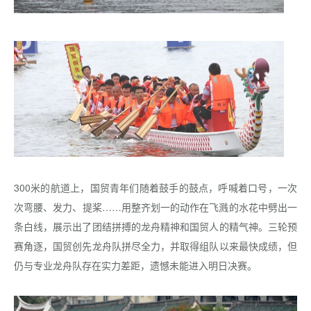
300米的航道上，国贸青年们随着鼓手的鼓点，呼喊着口号，一次
次弯腰、发力、提桨……用整齐划一的动作在飞溅的水花中劈出一
条白线，展示出了团结拼搏的龙舟精神和国贸人的精气神。三轮预
赛角逐，国贸创先龙舟队拼尽全力，并取得组队以来最快成绩，但
仍与专业龙舟队存在实力差距，遗憾未能进入明日决赛。