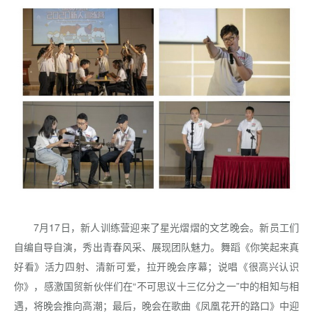
7月17日，新人训练营迎来了星光熠熠的文艺晚会。新员工们
自编自导自演，秀出青春风采、展现团队魅力。舞蹈《你笑起来真
好看》活力四射、清新可爱，拉开晚会序幕；说唱《很高兴认识
你》，感激国贸新伙伴们在“不可思议十三亿分之一”中的相知与相
遇，将晚会推向高潮；最后，晚会在歌曲《凤凰花开的路口》中迎