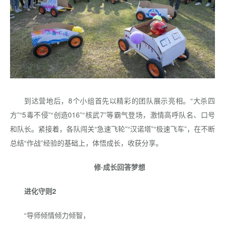
到达营地后，8个小组首先以精彩的团队展示亮相。“大杀四
方”“5毒不侵”“创造016”“核武7”等霸气登场，激情高呼队名、口号
和队长。紧接着，各队闯关“急速飞轮”“汉诺塔”“极速飞车”，在不断
总结“作战”经验的基础上，体悟成长，收获分享。
修·成长回答梦想
进化守则2
“导师倾情倾力倾智，